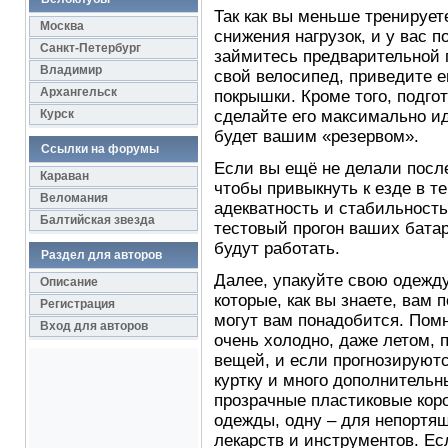
Так как вы меньше тренирует
Москва
снижения нагрузок, и у вас 
Санкт-Петербург
займитесь предварительной п
Владимир
свой велосипед, приведите е
Архангельск
покрышки. Кроме того, подго
Курск
сделайте его максимально и
будет вашим «резервом».
Ссылки на форумы
Если вы ещё не делали после
Караван
чтобы привыкнуть к езде в т
Веломания
адекватность и стабильност
Балтийская звезда
тестовый прогон ваших батар
будут работать.
Раздел для авторов
Далее, упакуйте свою одежду
Описание
которые, как вы знаете, вам 
Регистрация
могут вам понадобится. Помн
Вход для авторов
очень холодно, даже летом, 
вещей, и если прогнозируют
куртку и много дополнительн
прозрачные пластиковые кор
одежды, одну – для непортящ
лекарств и инструментов. Ес