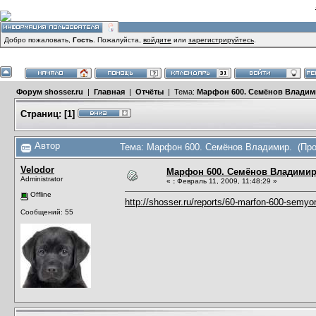
Добро пожаловать,
Гость
. Пожалуйста,
войдите
или
зарегистрируйтесь
.
Форум shosser.ru
|
Главная
|
Отчёты
| Тема:
Марфон 600. Семёнов Владим
Страниц:
[
1
]
Автор
Тема: Марфон 600. Семёнов Владимир. (Про
Velodor
Марфон 600. Семёнов Владимир
Administrator
«
:
Февраль 11, 2009, 11:48:29 »
Offline
http://shosser.ru/reports/60-marfon-600-semyo
Сообщений: 55