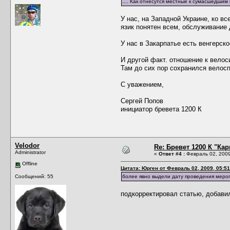
.... Как отнесутся местные к сумасшедши
У нас, на Западной Украине, ко в
язик понятен всем, обслуживание 
У нас в Закарпатье есть венгерск
И другой факт. отношение к велос
Там до сих пор сохранился велосп
С уважением,
Сергей Попов
инициатор бревета 1200 К
Velodor
Re: Бревет 1200 К "Кар
Administrator
«
Ответ #4 :
Февраль 02, 2009
Offline
Цитата: Юрген от Февраль 02, 2009, 05:51
более явно выдели дату проведения меропр
Сообщений: 55
подкорректировал статью, добавил