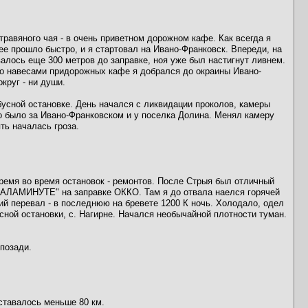
травяного чая - в очень приветном дорожном кафе. Как всегда я
е прошло быстро, и я стартовал на Ивано-Франковск. Впереди, на
авалось еще 300 метров до заправке, ноя уже был настигнут ливнем.
по навесами придорожных кафе я добрался до окраины Ивано-
круг - ни души.
обусной остановке. День начался с ликвидации проколов, камеры
то было за Ивано-Франковском и у поселка Долина. Менял камеру
ть началась гроза.
ремя во время остановок - ремонтов. После Стрыя был отличный
н "АЛАМИНУТЕ" на заправке ОККО. Там я до отвала наелся горячей
кий перевал - в последнюю на бревете 1200 К ночь. Холодало, одел
усной остановки, с. Нагирне. Начался необычайной плотности туман.
 позади.
ставалось меньше 80 км.