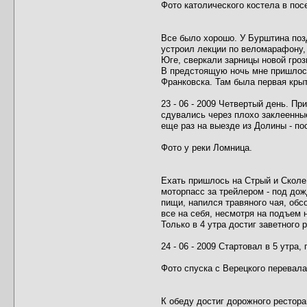
Фото католического костела в пос
Все было хорошо. У Бурштина позд
устроил лекции по веломарафону, 
Юге, сверкали зарницы новой гроз
В предстоящую ночь мне пришлось
Франковска. Там была первая крыта
23 - 06 - 2009 Четвертый день. П
сдувались через плохо заклеенные
еще раз на выезде из Долины - пос
Фото у реки Ломница.
Ехать пришлось на Стрый и Сколе
моторпасс за трейлером - под дож
пищи, напился травяного чая, обс
все на себя, несмотря на подъем 
Только в 4 утра достиг заветного 
24 - 06 - 2009 Стартовал в 5 утра,
Фото спуска с Верецкого перевала
К обеду достиг дорожного рестор