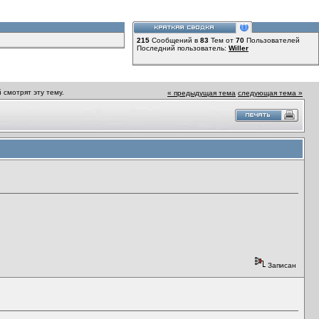
215
Сообщений в
83
Тем от
70
Пользователей
Последний пользователь:
Willer
 смотрят эту тему.
« предыдущая тема
следующая тема »
Записан