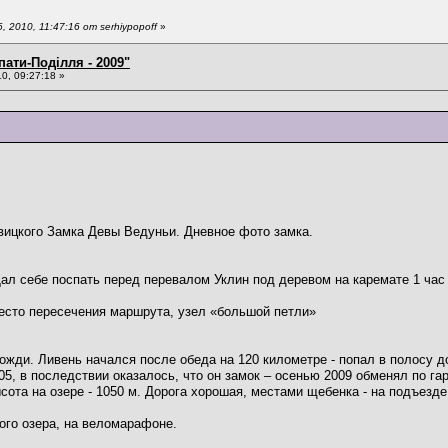
2010, 11:47:16 от serhiypopoff
»
пати-Поділля - 2009"
0, 09:27:18 »
вицкого Замка Девы Ведуньи. Дневное фото замка.
Дал себе поспать перед перевалом Уклин под деревом на каремате 1 час (
есто пересечения маршрута, узел «большой петли»
жди. Ливень начался после обеда на 120 километре - попал в полосу д
 в последствии оказалось, что он замок – осенью 2009 обменял по гар
сота на озере - 1050 м. Дорога хорошая, местами щебенка - на подъезде 
ого озера, на веломарафоне.