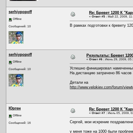
serhiypopoff
Re: Бревет 1200 К "Кар
«
Ответ #5 :
Май 22, 2009, 11:
Offline
В рамках подготовки к бревету 12
Сообщений: 10
serhiypopoff
Результаты: Бревет 1200
«
Ответ #6 :
Июнь 29, 2009, 05:
Offline
Успешно финишировал намеченный
Сообщений: 10
На дистанцию затрачено 86 часов 
Детали на
http://www.velokiev.com/forum/vie
Юрген
Re: Бревет 1200 К "Кар
«
Ответ #7 :
Июль 05, 2009, 0
Offline
Сергей, мои искрение поздравлени
Сообщений: 16
у меня тоже на 1000 были проблемы