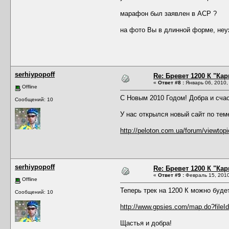
марафон был заявлен в АСР ?
на фото Вы в длинной форме, неу
serhiypopoff
Re: Бревет 1200 К "Кар
«
Ответ #8 :
Январь 06, 2010,
Offline
С Новым 2010 Годом! Добра и счас
Сообщений: 10
У нас открылся новый сайт по тем
http://peloton.com.ua/forum/viewto
serhiypopoff
Re: Бревет 1200 К "Кар
«
Ответ #9 :
Февраль 15, 2010
Offline
Теперь трек на 1200 К можно буде
Сообщений: 10
http://www.gpsies.com/map.do?fileId
Щастья и добра!