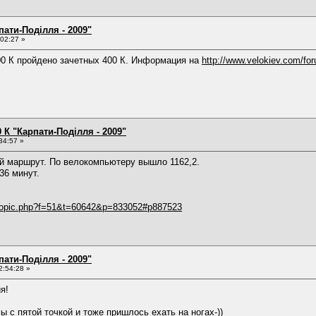
пати-Поділля - 2009"
02:27 »
00 К пройдено зачетных 400 К. Информация на
http://www.velokiev.com/f
 К "Карпати-Поділля - 2009"
34:57 »
 маршрут. По велокомпьютеру вышло 1162,2.
36 минут.
wtopic.php?f=51&t=60642&p=833052#p887523
пати-Поділля - 2009"
2:54:28 »
я!
 с пятой точкой и тоже пришлось ехать на ногах-))