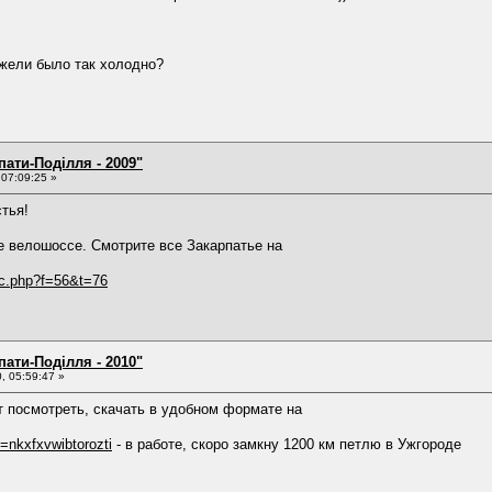
жели было так холодно?
пати-Поділля - 2009"
 07:09:25 »
тья!
е велошоссе. Смотрите все Закарпатье на
pic.php?f=56&t=76
пати-Поділля - 2010"
, 05:59:47 »
т посмотреть, скачать в удобном формате на
=nkxfxvwibtorozti
- в работе, скоро замкну 1200 км петлю в Ужгороде