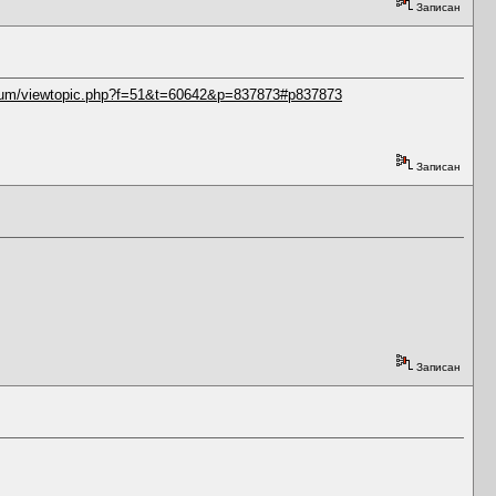
Записан
orum/viewtopic.php?f=51&t=60642&p=837873#p837873
Записан
Записан