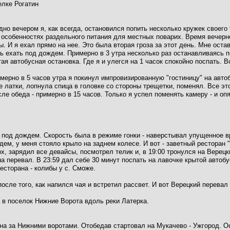
елке Рогатин
но вечером я, как всегда, остановился попить несколько кружек своего 
особенностях раздельного питания для местных поварих. Время вечерне
ы. И я ехал прямо на нее. Это была вторая гроза за этот день. Мне ост
 ехать под дождем. Примерно в 3 утра несколько раз останавливаясь 
я автобусная остановка. Где я и улегся на 1 часок спокойно поспать. Во
римерно в 5 часов утра я покинул импровизированную "гостиницу" на авт
 латки, лопнула спица в головке со стороны трещетки, поменял. Все э
ле обеда - примерно в 15 часов. Только я успел поменять камеру - и опя
 под дождем. Скорость была в режиме гонки - наверстывал упущенное в
дем, у меня стояло крыло на заднем колесе. И вот - заветный рестора
ох, зарядил все девайсы, посмотрел телик и, в 19:00 тронулся на Верец
на перевал. В 23:59 дал себе 30 минут поспать на лавочке крытой автоб
ресторана - колибы у с. Сможе.
 после того, как напился чая и встретил рассвет. И вот Верецкий перевал
 в поселок Нижние Ворота вдоль реки Латерка.
ана за Нижними воротами. Отобедав стартовал на Мукачево - Ужгород. О