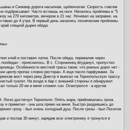
ьшаны и Синевир дорога насыпная, щебенчатая. Скорость совсем
но подбрасывает. Часто встаешь на ноги. Начались проблемы в "5
зу на 270 километре, вечером в 21 час. Ночевал на заправке, на
ставал до 4 утра. В первый день начались технические проблемы.
 край спицной дырки обода.
опы»
упил клей и поставил латки. После обеда, перевалив через
 пообедал - прояснилось. В с. Стороженец блуданул, пропустил
ерновцы. Особенности местной трасы такие, что ровных дорог нет -
нно центр пропах словно ресторан. А еще пахло парфумами. За
реехав мост через реку Днестр я выехал на Тернопольскую трассу.
чистый туалет. На входе в бар с внешней стороны я обнаружил
хал только 20 км и меня сломил сон. Осмотрелся - а кругом
й. Легко достигнул Тернополя. Опять жара, приближалась гроза.
озу я приметил - она шла прямо на меня. Быстро раздевшись до
 принял грозу - был очень холодный душ. После грозы - был Поселок
ав и поспав 30 минут, зарядив всю электронику я тронулся в