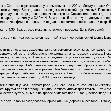
ск в Солотвинскую котловину на высоты около 200 м. Между селами Ол
ышки и обода. Вообще асфальт везде был тряский и ухабистый. Постоян
жарко, душно - ощущалось приближение грозы. Остановился переждать гро
но зарядил мобилку и GARMIN. Был сильный ветер, буря, дождь не пере
лось, что флиппер лопнул, и от давления камера порезалась об острый
овал в 4:30. Трасса еще мокрая, но вскоре просохла. День был сухой.
 трассе у р. Тиса расположен памятный знак «Географический Центр Евр
остигнув поселка Верховина, занялся ремонтом всех запасных камер - к
овицкую область. В обед очень похолодало начал моросить дождь. Пока
чный угол маршрута. К вечеру, а позднее когда уже стемнело достиг г. Ч
не запомнились вечерние запахи приготовления пищи, все улицы, особе
я ночной езды. Небольшая остановка и я предпринял бросок в ночь. Пе
заправка и закрытый ресторанчик. Там было много столиков и лавочек, 
зарядку. Я дал себе возможность отдохнуть 1 час. Возобновив езду прое
расстелив каремат спал до 4:30 прямо в пшенице.
нулся в пшенице, 4:30. Кругом роса. День обещал быть солнечный и жарки
м. Кругом поля и огороды. Видно на много километров кругом. Вот и гр
мокаемую куртку, а был я на трассе в чистом поле. Стал у велосипеда и
в лесу - старый совдеповский оригинальный дорожный ресторан. Отобед