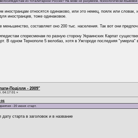
м велосипедистам из тоталитарной России? На мови не разумеем, психологически-языково
сем иностранцам относятся одинаково, или это немец, поялк или словак,
для иностранцев, тоже одинаковое.
ое меньшинство, составляет оно 200 тыс. населения. Так вот они предпоч
ипедистам споресменам по разную сторону Украинских Карпат существен
рт. В одном Тернополе 5 велобаз, хотя в Ужгороде последняя "умерла" в
пати-Поділля - 2009"
, 04:17:01 »
:06
иятия - 20 июня -старт.
 дату старта в заголовок и в название