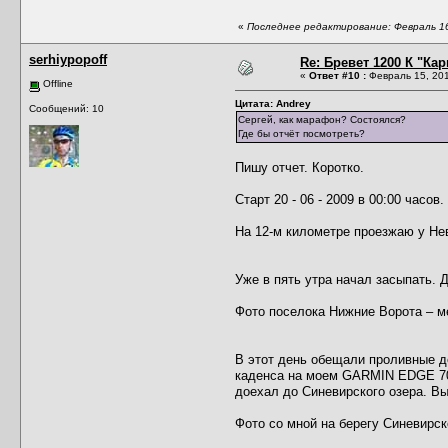
«
Последнее редактирование: Февраль 16, 
serhiypopoff
Re: Бревет 1200 К "Кар
«
Ответ #10 :
Февраль 15, 201
Offline
Цитата: Andrey
Сообщений: 10
Сергей, как марафон? Состоялся?
Где бы отчёт посмотреть?
Пишу отчет. Коротко.
Старт 20 - 06 - 2009 в 00:00 часов.
На 12-м километре проезжаю у Не
Уже в пять утра начал засыпать. 
Фото поселока Нижние Ворота – м
В этот день обещали проливные до
каденса на моем GARMIN EDGE 705,
доехал до Синевирского озера. Вы
Фото со мной на берегу Синевирск