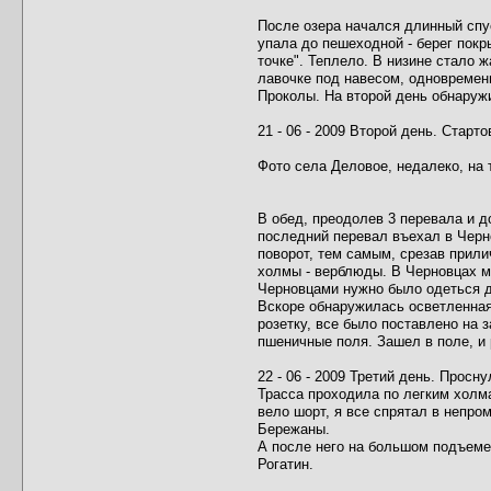
После озера начался длинный спу
упала до пешеходной - берег покр
точке". Теплело. В низине стало 
лавочке под навесом, одновремен
Проколы. На второй день обнаружи
21 - 06 - 2009 Второй день. Старт
Фото села Деловое, недалеко, на
В обед, преодолев 3 перевала и д
последний перевал въехал в Черн
поворот, тем самым, срезав прили
холмы - верблюды. В Черновцах м
Черновцами нужно было одеться дл
Вскоре обнаружилась осветленная 
розетку, все было поставлено на 
пшеничные поля. Зашел в поле, и 
22 - 06 - 2009 Третий день. Прос
Трасса проходила по легким холма
вело шорт, я все спрятал в непро
Бережаны.
А после него на большом подъеме 
Рогатин.