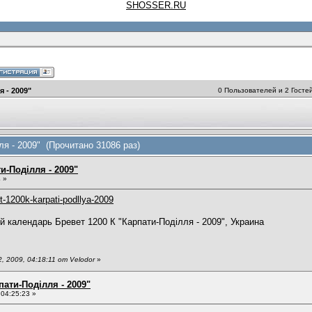
SHOSSER.RU
 - 2009"
0 Пользователей и 2 Гостей
ля - 2009" (Прочитано 31086 раз)
и-Поділля - 2009"
 »
t-1200k-karpati-podllya-2009
й календарь Бревет 1200 К "Карпати-Поділля - 2009", Украина
 2009, 04:18:11 от Velodor
»
пати-Поділля - 2009"
 04:25:23 »