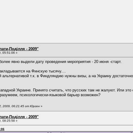
пати-Поділля - 2009"
, 05:51:06 »
более явно выдели дату проведения мероприятия - 20 июня -старт.
акладывается на Финскую тысячу....
 альтернативой т.к. в Финдляндию нужны визы, а на Украину достаточно 
ападной Украине. Принято считать, что русских там не жалуют. Или эт
 разумеем, психологически-языковой барьер возможен?
, 2009, 06:21:45 от Юрген
»
пати-Поділля - 2009"
, 08:25:58 »
:06