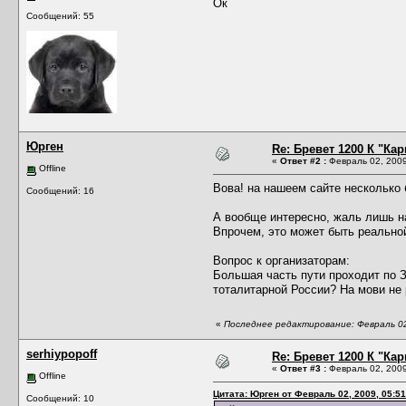
Ок
Сообщений: 55
Юрген
Re: Бревет 1200 К "Кар
«
Ответ #2 :
Февраль 02, 2009
Offline
Вова! на нашеем сайте несколько 
Сообщений: 16
А вообще интересно, жаль лишь н
Впрочем, это может быть реальной
Вопрос к организаторам:
Большая часть пути проходит по З
тоталитарной России? На мови не
«
Последнее редактирование: Февраль 02
serhiypopoff
Re: Бревет 1200 К "Кар
«
Ответ #3 :
Февраль 02, 2009
Offline
Цитата: Юрген от Февраль 02, 2009, 05:51
Сообщений: 10