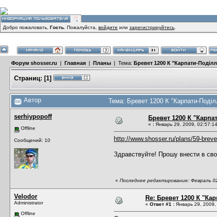
Добро пожаловать,
Гость
. Пожалуйста,
войдите
или
зарегистрируйтесь
.
Форум shosser.ru
|
Главная
|
Планы
| Тема:
Бревет 1200 К "Карпати-Поділля
Страниц:
[
1
]
Автор
Тема: Бревет 1200 К "Карпати-Поділ
serhiypopoff
Бревет 1200 К "Карпат
«
:
Январь 29, 2009, 02:57:14
Offline
http://www.shosser.ru/plans/59-breve
Сообщений: 10
Здравствуйте! Прошу внести в сво
«
Последнее редактирование: Февраль 02,
Velodor
Re: Бревет 1200 К "Кар
Administrator
«
Ответ #1 :
Январь 29, 2009,
Offline