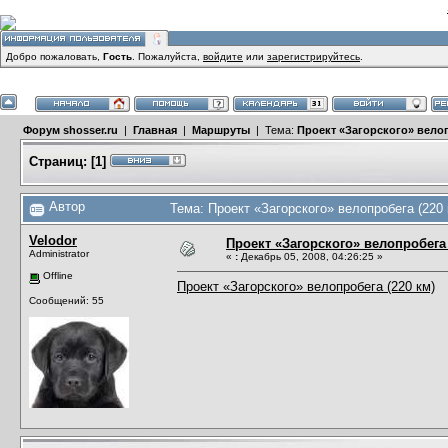
Добро пожаловать,
Гость
. Пожалуйста,
войдите
или
зарегистрируйтесь
.
Форум shosser.ru
|
Главная
|
Маршруты
| Тема:
Проект «Загорского» велоп
Страниц:
[
1
]
Автор
Тема: Проект «Загорского» велопробега (220 
Velodor
Проект «Загорского» велопробега 
Administrator
«
:
Декабрь 05, 2008, 04:26:25 »
Offline
Проект «Загорского» велопробега (220 км)
Сообщений: 55