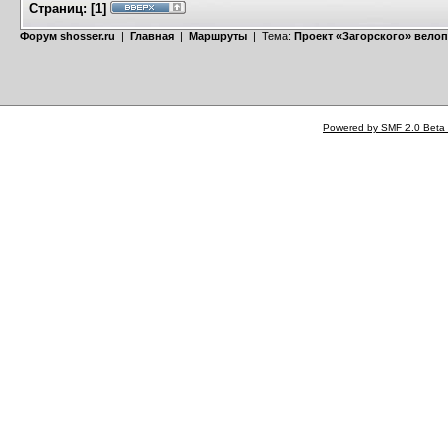
Страниц:
[
1
]
Форум shosser.ru
|
Главная
|
Маршруты
| Тема:
Проект «Загорского» велоп
Powered by SMF 2.0 Beta