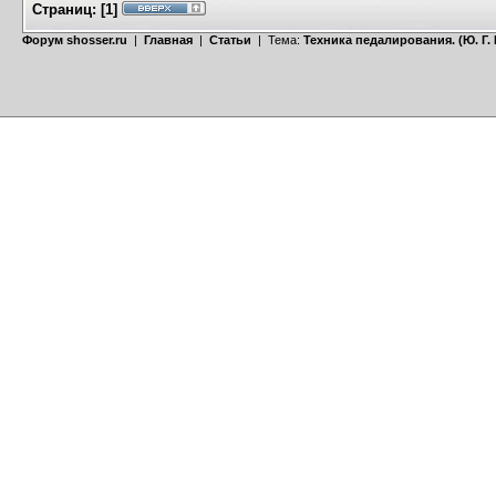
Страниц:
[
1
]
Форум shosser.ru
|
Главная
|
Статьи
| Тема:
Техника педалирования. (Ю. Г.