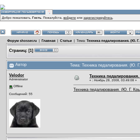
Добро пожаловать,
Гость
. Пожалуйста,
войдите
или
зарегистрируйтесь
.
Форум shosser.ru
|
Главная
|
Статьи
| Тема:
Техника педалирования. (Ю. Г.
Страниц:
[
1
]
Автор
Тема: Техника педалирования. (Ю. Г
Velodor
Техника педалирования. 
Administrator
«
:
Ноябрь 28, 2008, 03:49:08 »
Offline
Техника педалирования. (Ю. Г. Кр
Сообщений: 55