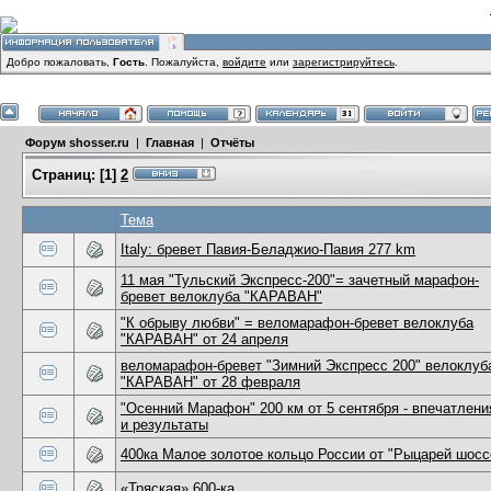
Добро пожаловать,
Гость
. Пожалуйста,
войдите
или
зарегистрируйтесь
.
Форум shosser.ru
|
Главная
|
Отчёты
Страниц:
[
1
]
2
Тема
Italy: бревет Павия-Беладжио-Павия 277 km
11 мая "Тульский Экспресс-200"= зачетный марафон-
бревет велоклуба "КАРАВАН"
"К обрыву любви" = веломарафон-бревет велоклуба
"КАРАВАН" от 24 апреля
веломарафон-бревет "Зимний Экспресс 200" велоклуб
"КАРАВАН" от 28 февраля
"Осенний Марафон" 200 км от 5 сентября - впечатлени
и результаты
400ка Малое золотое кольцо России от "Рыцарей шосс
«Тряская» 600-ка.