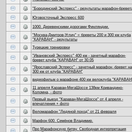
"Бородинский Экспресс" - результаты марафон-бревет
Юговосточный Экспресс 600
1000. Деревенскими дорогами Финляндии.
"Москва-Дмитров-Углич" = бреветы 200 и 300 км клуба
"КАРАВАН" - результаты
Турецкие тренировки
"Ивановский Экспресс" 400 км - зачетный марафон-
бревет клуба "КАРАВАН" от 30.05
"Ярославский Эспресс" - зачетный марафон -бревет на
300 км от клуба "КАРАВАН"
видеофильм о марафоне 400 км велоклуба "КАРАВАН
11 апреля Караван-МегаШоссе 138км Кривандино-
Коломна, - фото
Первый выезд "Караван-МегаШоссе" от 4 апреля -
впечатления + фото
Веломарафон "Ледяной поход" от 21 февраля
Марфон 600. Семёнов Владимир.
Про Марафонскую битву. Свободная интерпретация