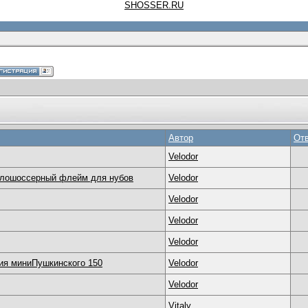
SHOSSER.RU
Автор
От
Velodor
олошоссерный флейм для нубов
Velodor
Velodor
Velodor
Velodor
ия миниПушкинского 150
Velodor
Velodor
Vitaly