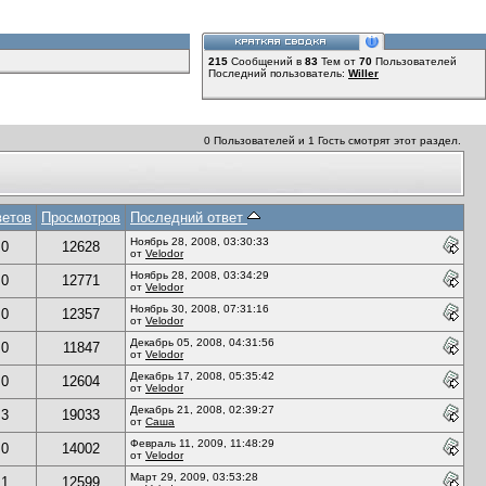
215
Сообщений в
83
Тем от
70
Пользователей
Последний пользователь:
Willer
0 Пользователей и 1 Гость смотрят этот раздел.
ветов
Просмотров
Последний ответ
Ноябрь 28, 2008, 03:30:33
0
12628
от
Velodor
Ноябрь 28, 2008, 03:34:29
0
12771
от
Velodor
Ноябрь 30, 2008, 07:31:16
0
12357
от
Velodor
Декабрь 05, 2008, 04:31:56
0
11847
от
Velodor
Декабрь 17, 2008, 05:35:42
0
12604
от
Velodor
Декабрь 21, 2008, 02:39:27
3
19033
от
Саша
Февраль 11, 2009, 11:48:29
0
14002
от
Velodor
Март 29, 2009, 03:53:28
1
12599