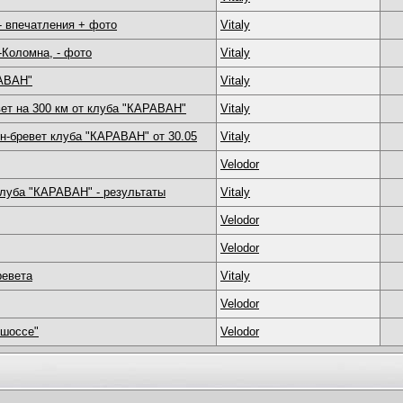
- впечатления + фото
Vitaly
Коломна, - фото
Vitaly
РАВАН"
Vitaly
вет на 300 км от клуба "КАРАВАН"
Vitaly
н-бревет клуба "КАРАВАН" от 30.05
Vitaly
Velodor
клуба "КАРАВАН" - результаты
Vitaly
Velodor
Velodor
ревета
Vitaly
Velodor
 шоссе"
Velodor