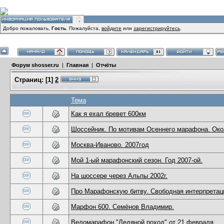
Добро пожаловать,
Гость
. Пожалуйста,
войдите
или
зарегистрируйтесь
.
Форум shosser.ru
|
Главная
|
Отчёты
Страниц:
[
1
]
2
Тема
Как я ехал бревет 600км
Шоссейник. По мотивам Осеннего марафона. Ок
Москва-Иваново. 2007год
Мой 1-ый марафонский сезон. Год 2007-ой.
На шоссере через Альпы 2002г.
Про Марафонскую битву. Свободная интерпретац
Марфон 600. Семёнов Владимир.
Веломарафон "Ледяной поход" от 21 февраля