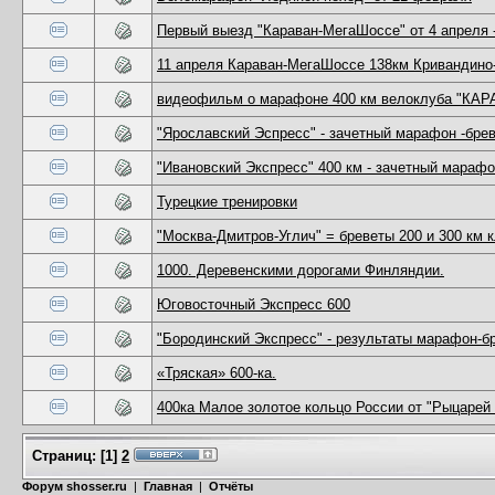
Первый выезд "Караван-МегаШоссе" от 4 апреля 
11 апреля Караван-МегаШоссе 138км Кривандино-
видеофильм о марафоне 400 км велоклуба "КА
"Ярославский Эспресс" - зачетный марафон -бре
"Ивановский Экспресс" 400 км - зачетный марафо
Турецкие тренировки
"Москва-Дмитров-Углич" = бреветы 200 и 300 км 
1000. Деревенскими дорогами Финляндии.
Юговосточный Экспресс 600
"Бородинский Экспресс" - результаты марафон-б
«Тряская» 600-ка.
400ка Малое золотое кольцо России от "Рыцарей
Страниц:
[
1
]
2
Форум shosser.ru
|
Главная
|
Отчёты