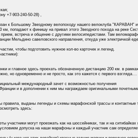
кая;
у +7-903-240-50-28) ,
вязан к Большому Звездному велопоходу нашего велоклуба "КАРАВАН" и
км, попадают к финишу на привал этого Звездного похода на реке Сестр
ый прием, встреча и общение с другими велосипедистами. Там веломара
анции Мельдино савеловского направления, откуда уже электричкой ед
частии, чтобы подготовить нужное кол-во карточек и легенд.
частники):
нки и главное здесь проехать обозначенную дистанцию 200 км. в рамка
жно, но одновременно и не просто, как это кажется с первого взгляда....
фициальный международный зачет с возможностью получения
 Франции и в дополнении к ним мы награждаем оригинальными почетным
ны правила, выданы легенды и схемы марафонской трассы и контактные
осмотреть здесь:
ты участники могут проезжать как на шоссейниках, так и на cитибайка
условием допуска на наши марафоны и каждый участник сам определяе
ды (у кого нет этих девайсов) красные задние маячки и переднее осве