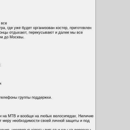
 все
а, где уже будет организован костер, приготовлен
фонцы отдыхают, перекусывают и далее мы все
ем до Москвы.
х
и
 телефоны группы поддержки.
х и на MTB и вообще на любых велосипедах. Ниличие
т меру необходимости своей личной защиты и под
щение, некоторые запасы питься и еды на перекусы