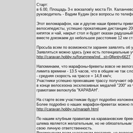
Cтарт:
в 6.00, Площадь 3-х вокзалов\у моста Пл. Каланчевс
руководитель - Вадим Кудин (все вопросы по телефон
Этот веломарафон, как и другие наши бреветы при
велосипедисты, успешно прокатившие дистанцию 200 
кипяток и чай, накрыт стол и будет оказан радушн
вместе доезжаем до небольшое расстояние 12 км ст
Просьба всем по возможности заранее заявлять об у
Заявляться можно здесь (уже есть потенциальные у
http://caravan.hobby.ru/forumnew/ind...st=0#entry6627
Напоминаем, что марафоны-бреветы вовсе не велого
лимита времени - 13.5 часов, что в общем не так сло
- средняя скорость на трассе = 14,8 км/ч;
Участники успешно проехавшие трассу получают о
в конце велосезона эксклюзивных медалей "200" из
грамотами велоклуба "КАРАВАН".
На старте всем участникам будут подробно изложе
Более подробно о наших марафон-бреветах можно п
http://caravan.hobby.ru/maraph.html
По нашим клубным правилам на каравановские бреве
шлема является желательным, но не обязательным 
свою личную ответственность.
Рекомендуем всем участникам поставить на велосипе