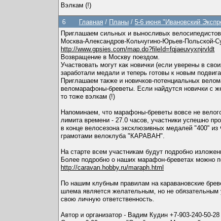
Вэлкам (!)
6
Главная
/
Планы
/
5-6 июня "Ивановский Эксп
Приглашаем сильных и выносливых велосипедистов 
Москва-Александров-Кольчугино-Юрьев-Польской-Су
http://www.gpsies.com/map.do?fileId=fqjaeuvyxnjrvldt
Возвращение в Москву поездом.
Участвовать могут как новички (если уверены в сво
заработали медали и теперь готовы к новым подвиг
Приглашаем также и новичков-потенциальных веломар
веломарафоны-бреветы. Если найдутся новички с же
то тоже вэлкам (!)
Напоминаем, что марафоны-бреветы вовсе не велого
лимита времени - 27.0 часов, участники успешно 
в конце велосезона эксклюзивных медалей "400" из
грамотами велоклуба "КАРАВАН".
На старте всем участникам будут подробно изложе
Более подробно о наших марафон-бреветах можно п
http://caravan.hobby.ru/maraph.html
По нашим клубным правилам на каравановские бреве
шлема является желательным, но не обязательным 
свою личную ответственность.
Автор и организатор - Вадим Кудин +7-903-240-50-28