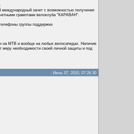
х
ый международный зачет с возможностью получения
почетными грамотами велоклуба "КАРАВАН".
 телефоны группы поддержки.
х и на MTB и вообще на любых велосипедах. Ниличие
т меру необходимости своей личной защиты и под
: Июнь 07, 2010, 07:26:30