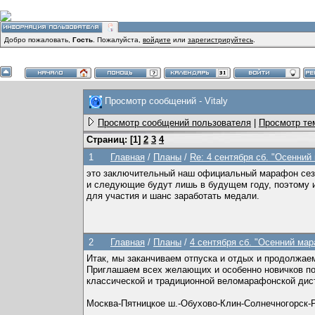
Добро пожаловать,
Гость
. Пожалуйста,
войдите
или
зарегистрируйтесь
.
Просмотр сообщений - Vitaly
Просмотр сообщений пользователя
|
Просмотр те
Страниц: [
1
]
2
3
4
1
Главная
/
Планы
/
Re: 4 сентября сб. "Осенни
это заключительный наш официальный марафон сез
и следующие будут лишь в будущем году, поэтому 
для участия и шанс заработать медали.
2
Главная
/
Планы
/
4 сентября сб. "Осенний ма
Итак, мы заканчиваем отпуска и отдых и продолжа
Приглашаем всех желающих и особенно новичков по
классической и традиционной веломарафонской дис
Москва-Пятницкое ш.-Обухово-Клин-Солнечногорск-Р