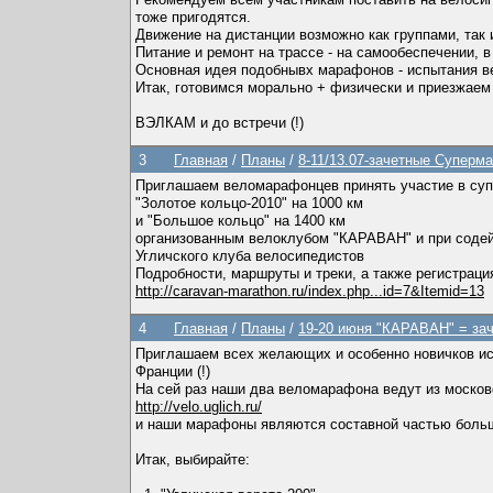
тоже пригодятся.
Движение на дистанции возможно как группами, так 
Питание и ремонт на трассе - на самообеспечении, 
Основная идея подобнывх марафонов - испытания в
Итак, готовимся морально + физически и приезжаем 
ВЭЛКАМ и до встречи (!)
3
Главная
/
Планы
/
8-11/13.07-зачетные Суперм
Приглашаем веломарафонцев принять участие в су
"Золотое кольцо-2010" на 1000 км
и "Большое кольцо" на 1400 км
организованным велоклубом "КАРАВАН" и при соде
Угличского клуба велосипедистов
Подробности, маршруты и треки, а также регистраци
http://caravan-marathon.ru/index.php...id=7&Itemid=13
4
Главная
/
Планы
/
19-20 июня "КАРАВАН" = зач
Приглашаем всех желающих и особенно новичков ис
Франции (!)
На сей раз наши два веломарафона ведут из московс
http://velo.uglich.ru/
и наши марафоны являются составной частью боль
Итак, выбирайте: