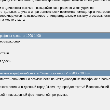
и в одиночном режиме - выбирайте как нравится и как удобнее.
в отдельных случаях и при возможности возможна помощь организаторов
елосипедистов на выносливость, индивидуальную тактику и возможность
на место старта.
арафоны-бреветы 1000-1400
пермарафонах
йствии
я здесь:
етные марафоны-бреветы "Угличская верста" - 200 и 300 км
пытать свои силы и возможности на международных марафонах с возм
кого региона в древний город Углич, где пройдет третий Всероссийский
шой и насыщенной фестивальной программы.