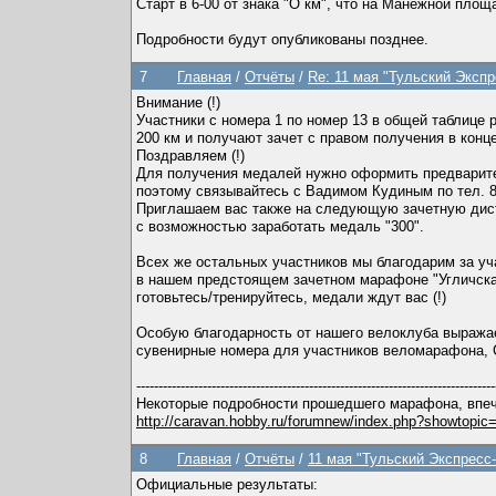
Старт в 6-00 от знака "О км", что на Манежной площ
Подробности будут опубликованы позднее.
7
Главная
/
Отчёты
/
Re: 11 мая "Тульский Эксп
Внимание (!)
Участники с номера 1 по номер 13 в общей таблице
200 км и получают зачет с правом получения в конц
Поздравляем (!)
Для получения медалей нужно оформить предварител
поэтому связывайтесь с Вадимом Кудиным по тел. 8-
Приглашаем вас также на следующую зачетную дист
с возможностью заработать медаль "300".
Всех же остальных участников мы благодарим за уча
в нашем предстоящем зачетном марафоне "Угличская
готовьтесь/тренируйтесь, медали ждут вас (!)
Особую благодарность от нашего велоклуба выраж
сувенирные номера для участников веломарафона,
---------------------------------------------------------------------------------
Некоторые подробности прошедшего марафона, впеч
http://caravan.hobby.ru/forumnew/index.php?showtop
8
Главная
/
Отчёты
/
11 мая "Тульский Экспрес
Официальные результаты: