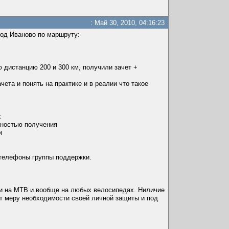
: Май 30, 2010, 04:16:23
род Иваново по маршруту:
ю дистанцию 200 и 300 км, получили зачет +
та и понять на практике и в реалии что такое
х
жностью получения
и
 телефоны группы поддержки.
х и на MTB и вообще на любых велосипедах. Ниличие
т меру необходимости своей личной защиты и под