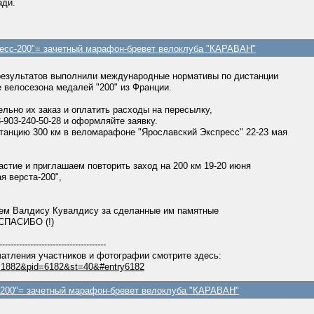
ади.
ресс-200"= зачетный марафон-бревет велоклуба "КАРАВАН"
 результатов выполнили международные нормативы по дистанции
е велосезона медалей "200" из Франции.
ьно их заказ и оплатить расходы на пересылку,
903-240-50-28 и оформляйте заявку.
анцию 300 км в веломарафоне "Ярославский Экспресс" 22-23 мая
стие и приглашаем повторить заход на 200 км 19-20 июня
 верста-200",
аем Валдису Кувалдису за сделанные им памятные
 СПАСИБО (!)
--------------------------------------
атления участников и фотографии смотрите здесь:
ic=1882&pid=6182&st=40&#entry6182
с-200"= зачетный марафон-бревет велоклуба "КАРАВАН"