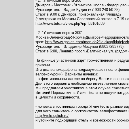
- 1. "Угличская верста-200"
Дмитров - Мостовик - Угличское шоссе - Федорцово -
Руководитель - Вадим Кудин (+7-903-240-50-28),
Старт в 9.00 г. Дмитров, привокзальная площадь
(электричка из Москвы Савеловский вокзал в 7-19 н
http://www.tutu.ru/view.php?np=b3101c89
- 2. "Угличская верста-300"
Москва-Зеленоград-Яхрома-Дмитров-Федорцово-Угл
трек:
http://www.gpsies.com/map.do?fileId=opfkkdcjzv
Руководитель - Владимир Мосунов (89037293779),
Старт в 6:00, Ленингр.просп.\Балтийская ул. (рядом
На финише участников ждет торжественная и радуш
призами.
Эти два веломарафона подразумевают после финиш
велоэкскурсии). Варианты ночевки:
- в фестивальном лагере на берегу Волги в сосновом
Для этого варианта необходимо иметь личное спальн
Мы предлагаем участникам в этом случае связаться 
Виталий Пересыпкин в Углич. Если не получится дое
в целости и сохранности.
- ночевка в гостиницах города Углич (есть разные в
для чего свяжитесь с оргкомитетом велофестиваля 
http://velo.uglich.ru/
и уточните подходящий отель и возможности бронир