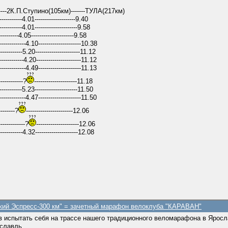
м)------2К.П.Ступино(105км)-------ТУЛА(217км)
---------4.01--------------------9.40
---------4.01---------------------9.58
--------4.05---------------------9.58
----------4.10---------------------10.38
---------5.20----------------------11.12
---------4.20----------------------11.12
----------4.49---------------------11.13
----------?
---------------------11.18
----------5.23---------------------11.50
----------4.47---------------------11.50
--------?
-----------------------12.06
-------------?
---------------------12.06
----------4.32---------------------12.08
ский Эспресс-300 км" = зачетный марафон велоклуба "КАРАВАН"
испытать себя на трассе нашего традиционного веломарафона в Яросл
ославль