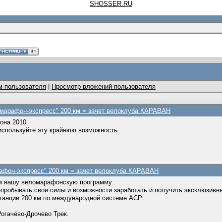
SHOSSER.RU
м пользователя
|
Просмотр вложений пользователя
й марафон-экспресс" 200 км = зачет велоклуба КАРАВАН
она 2010
используйте эту крайнюю возможность
рафон-экспресс" 200 км = зачет велоклуба КАРАВАН
ем нашу веломарафонскую программу.
пробывать свои силы и возможности заработать и получить эксклюзивн
танции 200 км по международной системе ACP:
огачёво-Дрочево Трек.