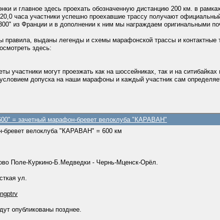
нки и главное здесь проехать обозначенную дистанцию 200 км. в рамка
за 20,0 часа участники успешно проехавшие трассу получают официальн
"300" из Франции и в дополнении к ним мы награждаем оригинальными 
ны правила, выданы легенды и схемы марафонской трассы и контактные
осмотреть здесь:
ты участники могут проезжать как на шоссейниках, так и на cитибайка
условием допуска на наши марафоны и каждый участник сам определяе
600" = зачетный марафон-бревет велоклуба "КАРАВАН"
н-бревет велоклуба "КАРАВАН" = 600 км
во Поле-Куркино-Б.Медведки - Чернь-Мценск-Орёл.
сткая ул.
ngptrv
дут опубликованы позднее.