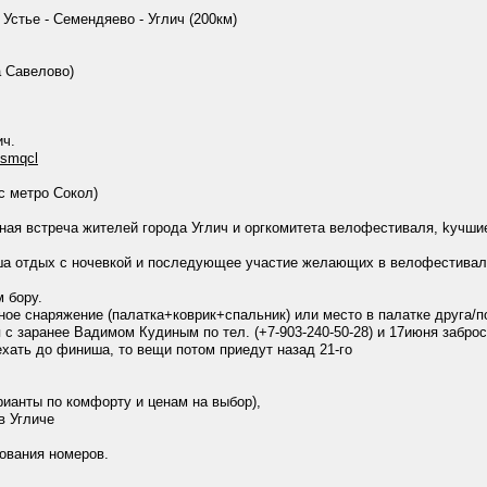
 Устье - Семендяево - Углич (200км)
а Савелово)
ич.
bsmqcl
 с метро Сокол)
ная встреча жителей города Углич и оргкомитета велофестиваля, kуч
а отдых с ночевкой и последующее участие желающих в велофестиваль
 бору.
ое снаряжение (палатка+коврик+спальник) или место в палатке друга/п
с заранее Вадимом Кудиным по тел. (+7-903-240-50-28) и 17июня заброс
хать до финиша, то вещи потом приедут назад 21-го
арианты по комфорту и ценам на выбор),
в Угличе
ования номеров.