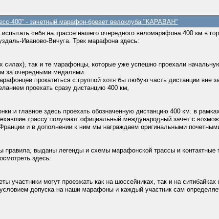
ресс-400" - зачетный марафон-бревет велоклуба "КАРАВАН"
испытать себя на трассе нашего очередного веломарафона 400 км в го
здаль-Иваново-Вичуга. Трек марафона здесь:
их силах), так и те марафонцы, которые уже успешно проехали начальну
ам за очередными медалями.
афонцев прокатиться с группой хотя бы любую часть дистанции вне заче
ланием проехать сразу дистанцию 400 км,
нки и главное здесь проехать обозначенную дистанцию 400 км. в рамка
проехавшие трассу получают официальный международный зачет с возмо
 Франции и в дополнении к ним мы награждаем оригинальными почетным
ны правила, выданы легенды и схемы марафонской трассы и контактные
осмотреть здесь:
ты участники могут проезжать как на шоссейниках, так и на cитибайка
условием допуска на наши марафоны и каждый участник сам определяе