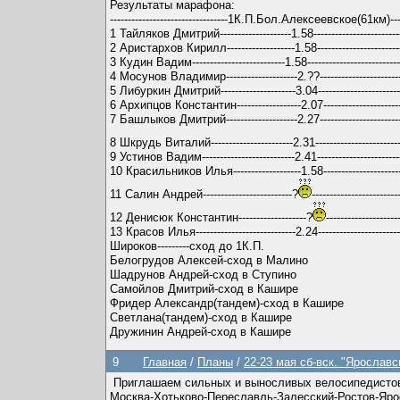
Результаты марафона:
---------------------------------1К.П.Бол.Алексеевское(61к
1 Тайляков Дмитрий--------------------1.58--------------------------
2 Аристархов Кирилл-------------------1.58-------------------------
3 Кудин Вадим--------------------------1.58---------------------------
4 Мосунов Владимир--------------------2.??-------------------------
5 Либуркин Дмитрий---------------------3.04-------------------------
6 Архипцов Константин------------------2.07------------------------
7 Башлыков Дмитрий--------------------2.27-------------------------
8 Шкрудь Виталий-----------------------2.31-------------------------
9 Устинов Вадим--------------------------2.41------------------------
10 Красильников Илья-------------------1.58------------------------
11 Салин Андрей-------------------------?
------------------------
12 Денисюк Константин-------------------?
--------------------
13 Красов Илья----------------------------2.24------------------------
Широков---------сход до 1К.П.
Белогрудов Алексей-сход в Малино
Шадрунов Андрей-сход в Ступино
Самойлов Дмитрий-сход в Кашире
Фридер Александр(тандем)-сход в Кашире
Светлана(тандем)-сход в Кашире
Дружинин Андрей-сход в Кашире
9
Главная
/
Планы
/
22-23 мая сб-вск. "Ярослав
Приглашаем сильных и выносливых велосипедистов 
Москва-Хотьково-Переславль-Залесский-Ростов-Яр