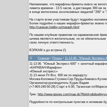
Напоминаем, что марафоны-бреветы вовсе не велого
лимита времени - 13.5 часов, а дистанцию 300 км 
в конце велосезона эксклюзивных медалей "200" и 
На старте всем участникам будут подробно изложе
Более подробно о наших марафон-бреветах можно п
http://caravan.hobby.ru/maraph.html
По нашим клубным правилам на каравановские бреве
шлема является желательным, но не обязательным 
свою личную ответственность.
ВЭЛКАМ и до встречи (!)
5
Главная
/
Планы
/
11-13.06. "Южный Экспресс-
11-13.06. "Южный Экспресс-600" = зачетный марафо
«КАРАВАН-Марафон»
«Южный экспресс»
11-13 июня Пт-Вск. 600 км по маршруту:
Москва-Коломна-Ступино-Сер.Пруды-Кимовск-Кулико
Организатор-руководитель Кудин Вадим
(+7-903-240-50-28) Старт в 6.00, Таганская пл\Маркси
Трек:
http://www.gpsies.com/map.do?fileId=pbdswfeyvv
Подробности по контрольным пунктам и ночевкам бу